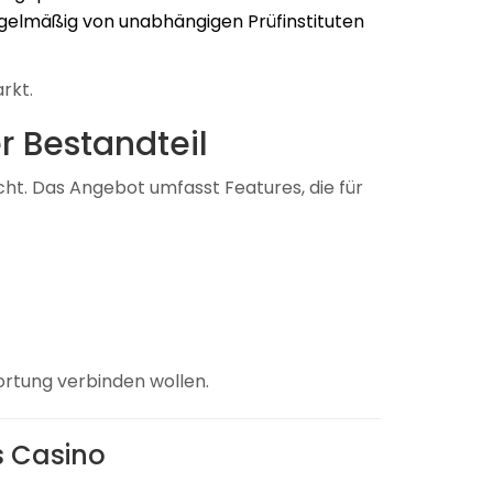
egelmäßig von unabhängigen Prüfinstituten
rkt.
r Bestandteil
cht. Das Angebot umfasst Features, die für
ortung verbinden wollen.
s Casino