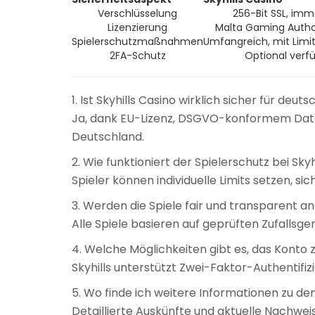
Verschlüsselung
256-Bit SSL, imm
Lizenzierung
Malta Gaming Autho
Spielerschutzmaßnahmen
Umfangreich, mit Limi
2FA-Schutz
Optional verf
1. Ist Skyhills Casino wirklich sicher für deut
Ja, dank EU-Lizenz, DSGVO-konformem Datens
Deutschland.
2. Wie funktioniert der Spielerschutz bei Skyh
Spieler können individuelle Limits setzen, 
3. Werden die Spiele fair und transparent 
Alle Spiele basieren auf geprüften Zufallsg
4. Welche Möglichkeiten gibt es, das Konto 
Skyhills unterstützt Zwei-Faktor-Authentifiz
5. Wo finde ich weitere Informationen zu de
Detaillierte Auskünfte und aktuelle Nachwei