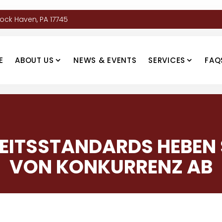
Lock Haven, PA 17745
E
ABOUT US
NEWS & EVENTS
SERVICES
FAQ
EITSSTANDARDS HEBEN 
VON KONKURRENZ AB