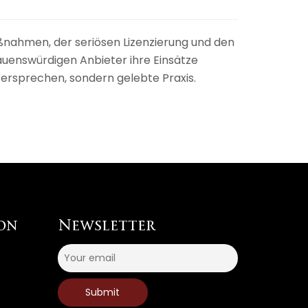
ßnahmen, der seriösen Lizenzierung und den
auenswürdigen Anbieter ihre Einsätze
 Versprechen, sondern gelebte Praxis.
on
Newsletter