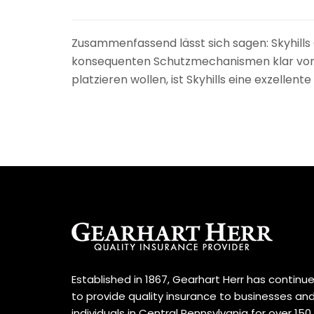
Zusammenfassend lässt sich sagen: Skyhills
konsequenten Schutzmechanismen klar von vi
platzieren wollen, ist Skyhills eine exzelle
Established in 1867, Gearhart Herr has continu
to provide quality insurance to businesses an
individuals in Central Pennsylvania for over 150