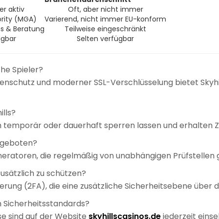
er aktiv
Oft, aber nicht immer
rity (MGA)
Varierend, nicht immer EU-konform
ts & Beratung
Teilweise eingeschränkt
ügbar
Selten verfügbar
sche Spieler?
chutz und moderner SSL-Verschlüsselung bietet Skyhills
ills?
sich temporär oder dauerhaft sperren lassen und erhalten
angeboten?
eneratoren, die regelmäßig von unabhängigen Prüfstellen
zusätzlich zu schützen?
ierung (2FA), die eine zusätzliche Sicherheitsebene über 
n Sicherheitsstandards?
se sind auf der Website
skyhillscasinos.de
jederzeit einse