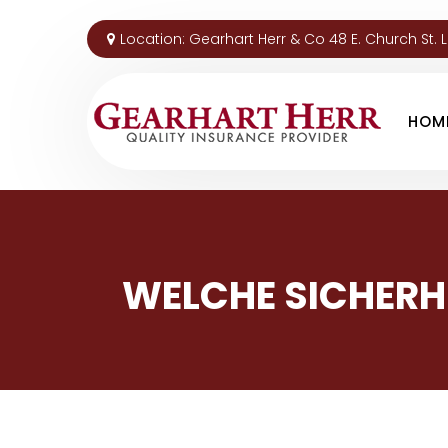
Location:
Gearhart Herr & Co 48 E. Church St. 
HOM
WELCHE SICHERH