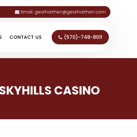
Email:
gearhartherr@gearhartherr.com
(570)-748-8011
S
CONTACT US
SKYHILLS CASINO