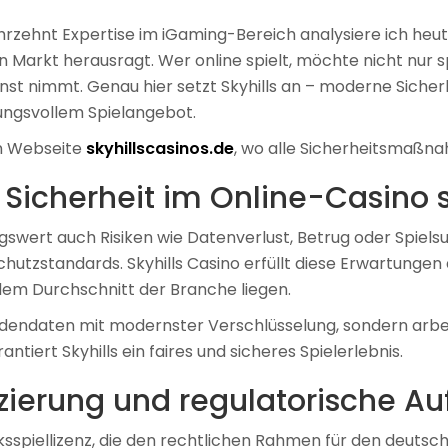
hrzehnt Expertise im iGaming-Bereich analysiere ich heut
 Markt herausragt. Wer online spielt, möchte nicht nur
ernst nimmt. Genau hier setzt Skyhills an – moderne Siche
ungsvollem Spielangebot.
len Webseite
skyhillscasinos.de
, wo alle Sicherheitsmaßna
Sicherheit im Online-Casino 
swert auch Risiken wie Datenverlust, Betrug oder Spielsu
hutzstandards. Skyhills Casino erfüllt diese Erwartunge
em Durchschnitt der Branche liegen.
undendaten mit modernster Verschlüsselung, sondern arb
iert Skyhills ein faires und sicheres Spielerlebnis.
zierung und regulatorische Au
cksspiellizenz, die den rechtlichen Rahmen für den deuts