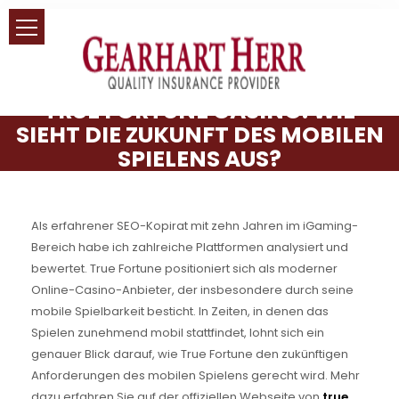
TRUE FORTUNE CASINO: WIE
SIEHT DIE ZUKUNFT DES MOBILEN
SPIELENS AUS?
Als erfahrener SEO-Kopirat mit zehn Jahren im iGaming-
Bereich habe ich zahlreiche Plattformen analysiert und
bewertet. True Fortune positioniert sich als moderner
Online-Casino-Anbieter, der insbesondere durch seine
mobile Spielbarkeit besticht. In Zeiten, in denen das
Spielen zunehmend mobil stattfindet, lohnt sich ein
genauer Blick darauf, wie True Fortune den zukünftigen
Anforderungen des mobilen Spielens gerecht wird. Mehr
dazu erfahren Sie auf der offiziellen Webseite von
true