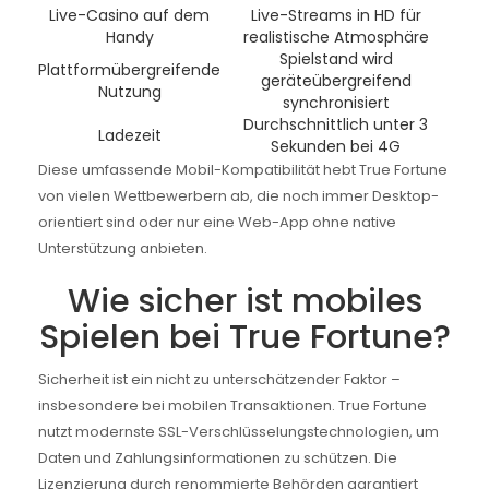
Live-Casino auf dem
Live-Streams in HD für
Handy
realistische Atmosphäre
Spielstand wird
Plattformübergreifende
geräteübergreifend
Nutzung
synchronisiert
Durchschnittlich unter 3
Ladezeit
Sekunden bei 4G
Diese umfassende Mobil-Kompatibilität hebt True Fortune
von vielen Wettbewerbern ab, die noch immer Desktop-
orientiert sind oder nur eine Web-App ohne native
Unterstützung anbieten.
Wie sicher ist mobiles
Spielen bei True Fortune?
Sicherheit ist ein nicht zu unterschätzender Faktor –
insbesondere bei mobilen Transaktionen. True Fortune
nutzt modernste SSL-Verschlüsselungstechnologien, um
Daten und Zahlungsinformationen zu schützen. Die
Lizenzierung durch renommierte Behörden garantiert