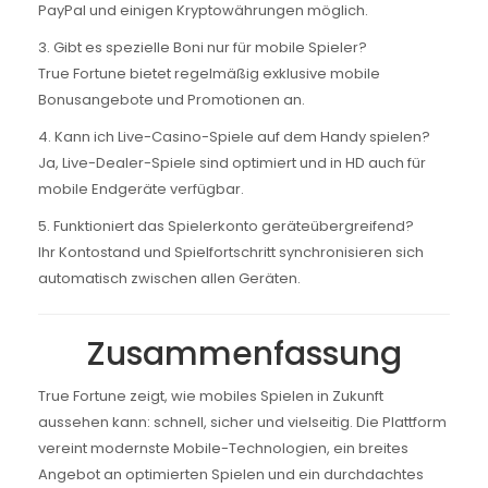
PayPal und einigen Kryptowährungen möglich.
3. Gibt es spezielle Boni nur für mobile Spieler?
True Fortune bietet regelmäßig exklusive mobile
Bonusangebote und Promotionen an.
4. Kann ich Live-Casino-Spiele auf dem Handy spielen?
Ja, Live-Dealer-Spiele sind optimiert und in HD auch für
mobile Endgeräte verfügbar.
5. Funktioniert das Spielerkonto geräteübergreifend?
Ihr Kontostand und Spielfortschritt synchronisieren sich
automatisch zwischen allen Geräten.
Zusammenfassung
True Fortune zeigt, wie mobiles Spielen in Zukunft
aussehen kann: schnell, sicher und vielseitig. Die Plattform
vereint modernste Mobile-Technologien, ein breites
Angebot an optimierten Spielen und ein durchdachtes