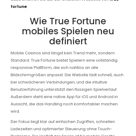
fortune
.
Wie True Fortune
mobiles Spielen neu
definiert
Mobile Casinos sind längst kein Trend mehr, sondern
Standard. True Fortune bietet Spielern eine vollständig
responsive Plattform, die sich nahtlos an alle
Bildschirmgrößen anpasst. Die Website lädt schnell, auch
bei schwächeren Verbindungen, und die intuitive
Benutzerführung unterstützt den flüssigen Spielverlauf.
Außerdem steht eine native App für iOS und Android in
Aussicht, die das Handling noch komfortabler machen
wird.
Der Fokus liegt klar auf einfachen Zugriffen, schnellen
Ladezeiten und optimierter Steuerung ohne Touch-