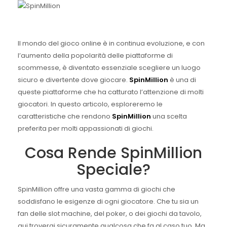
Il mondo del gioco online è in continua evoluzione, e con
l’aumento della popolarità delle piattaforme di
scommesse, è diventato essenziale scegliere un luogo
sicuro e divertente dove giocare.
SpinMillion
è una di
queste piattaforme che ha catturato l’attenzione di molti
giocatori. In questo articolo, esploreremo le
caratteristiche che rendono
SpinMillion
una scelta
preferita per molti appassionati di giochi.
Cosa Rende SpinMillion
Speciale?
SpinMillion offre una vasta gamma di giochi che
soddisfano le esigenze di ogni giocatore. Che tu sia un
fan delle slot machine, del poker, o dei giochi da tavolo,
qui troverai sicuramente qualcosa che fa al caso tuo. Ma