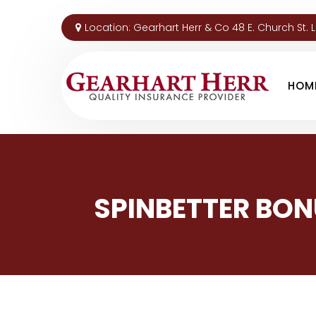
Location:
Gearhart Herr & Co 48 E. Church St. 
HOM
SPINBETTER BON