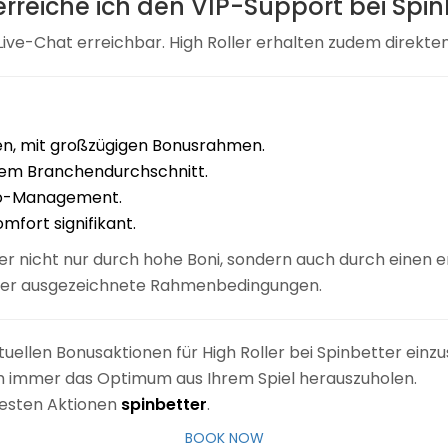
 erreiche ich den VIP-Support bei Spin
 Live-Chat erreichbar. High Roller erhalten zudem direkte
tten, mit großzügigen Bonusrahmen.
dem Branchendurchschnitt.
ko-Management.
mfort signifikant.
ller nicht nur durch hohe Boni, sondern auch durch einen e
t hier ausgezeichnete Rahmenbedingungen.
ktuellen Bonusaktionen für High Roller bei Spinbetter einz
m immer das Optimum aus Ihrem Spiel herauszuholen.
euesten Aktionen
spinbetter
.
BOOK NOW