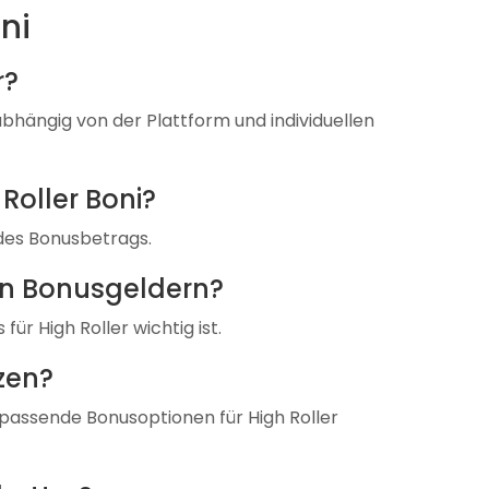
ni
r?
 abhängig von der Plattform und individuellen
Roller Boni?
 des Bonusbetrags.
en Bonusgeldern?
ür High Roller wichtig ist.
tzen?
r passende Bonusoptionen für High Roller