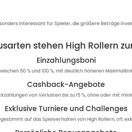
onders interessant für Spieler, die größere Beträge in
sarten stehen High Rollern zu
Einzahlungsboni
wischen 50 % und 100 %, mit deutlich höheren Maximallimit
Cashback-Angebote
ckzahlungen von Verlusten bis zu 15 %, ohne oder mit mi
Exklusive Turniere und Challenges
stimmt auf das Spielverhalten von High Rollern, oft exklu