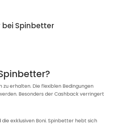
r bei Spinbetter
 Spinbetter?
n zu erhalten. Die flexiblen Bedingungen
 werden. Besonders der Cashback verringert
ie exklusiven Boni. Spinbetter hebt sich