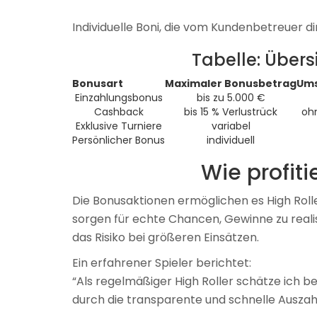
Individuelle Boni, die vom Kundenbetreuer di
Tabelle: Übersi
Bonusart
Maximaler Bonusbetrag
Ums
Einzahlungsbonus
bis zu 5.000 €
Cashback
bis 15 % Verlustrück
oh
Exklusive Turniere
variabel
Persönlicher Bonus
individuell
Wie profiti
Die Bonusaktionen ermöglichen es High Rolle
sorgen für echte Chancen, Gewinne zu real
das Risiko bei größeren Einsätzen.
Ein erfahrener Spieler berichtet:
“Als regelmäßiger High Roller schätze ich 
durch die transparente und schnelle Auszah