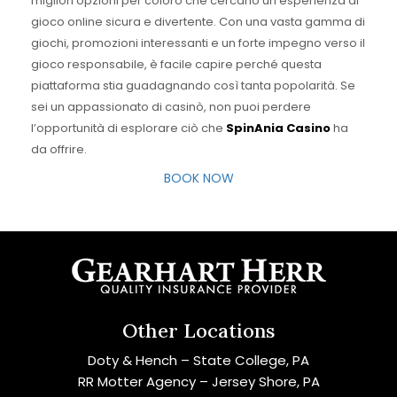
migliori opzioni per coloro che cercano un’esperienza di
gioco online sicura e divertente. Con una vasta gamma di
giochi, promozioni interessanti e un forte impegno verso il
gioco responsabile, è facile capire perché questa
piattaforma stia guadagnando così tanta popolarità. Se
sei un appassionato di casinò, non puoi perdere
l’opportunità di esplorare ciò che
SpinAnia Casino
ha
da offrire.
BOOK NOW
Other Locations
Doty & Hench – State College, PA
RR Motter Agency – Jersey Shore, PA