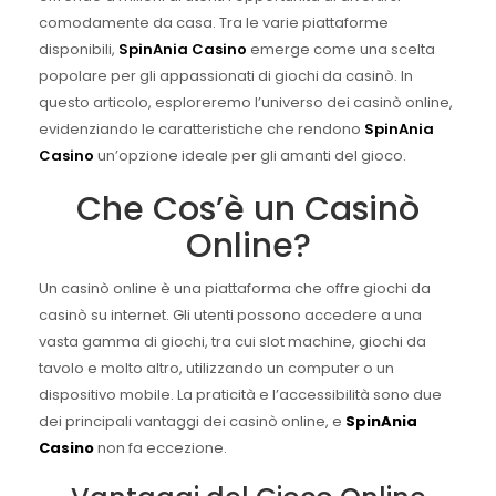
comodamente da casa. Tra le varie piattaforme
disponibili,
SpinAnia Casino
emerge come una scelta
popolare per gli appassionati di giochi da casinò. In
questo articolo, esploreremo l’universo dei casinò online,
evidenziando le caratteristiche che rendono
SpinAnia
Casino
un’opzione ideale per gli amanti del gioco.
Che Cos’è un Casinò
Online?
Un casinò online è una piattaforma che offre giochi da
casinò su internet. Gli utenti possono accedere a una
vasta gamma di giochi, tra cui slot machine, giochi da
tavolo e molto altro, utilizzando un computer o un
dispositivo mobile. La praticità e l’accessibilità sono due
dei principali vantaggi dei casinò online, e
SpinAnia
Casino
non fa eccezione.