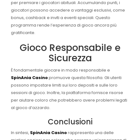
per premiare i giocatori abituali. Accumulando punti, i
giocatori possono accedere a vantaggi esclusivi, come
bonus, cashback e inviti a eventi speciali. Questo
programma rende l’esperienza di gioco ancora più
gratificante.
Gioco Responsabile e
Sicurezza
È fondamentale giocare in modo responsabile e
SpinAnia Casino
promuove questa filosofia. Gli utenti
possono impostare limiti sui loro depositi e sulle loro
sessioni di gioco. Inoltre, la piattaforma fornisce risorse
per aiutare coloro che potrebbero avere problemi legati
al gioco d’azzardo.
Conclusioni
In sintesi,
SpinAnia Casino
rappresenta una delle