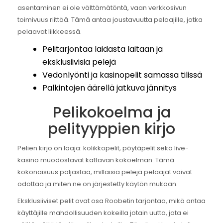
asentaminen ei ole välttämätöntä, vaan verkkosivun
toimivuus riittää. Tämä antaa joustavuutta pelaajille, jotka
pelaavat liikkeessä.
Pelitarjontaa laidasta laitaan ja
eksklusiivisia pelejä
Vedonlyönti ja kasinopelit samassa tilissä
Palkintojen äärellä jatkuva jännitys
Pelikokoelma ja
pelityyppien kirjo
Pelien kirjo on laaja: kolikkopelit, pöytäpelit sekä live-
kasino muodostavat kattavan kokoelman. Tämä
kokonaisuus paljastaa, millaisia pelejä pelaajat voivat
odottaa ja miten ne on järjestetty käytön mukaan.
Eksklusiiviset pelit ovat osa Roobetin tarjontaa, mikä antaa
käyttäjille mahdollisuuden kokeilla jotain uutta, jota ei