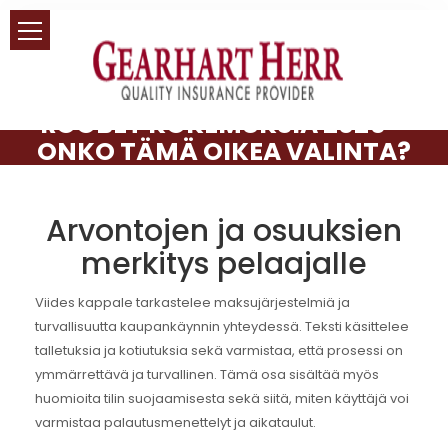
ROOBET KOKEMUKSIA 2026 –
ONKO TÄMÄ OIKEA VALINTA?
Arvontojen ja osuuksien
merkitys pelaajalle
Viides kappale tarkastelee maksujärjestelmiä ja
turvallisuutta kaupankäynnin yhteydessä. Teksti käsittelee
talletuksia ja kotiutuksia sekä varmistaa, että prosessi on
ymmärrettävä ja turvallinen. Tämä osa sisältää myös
huomioita tilin suojaamisesta sekä siitä, miten käyttäjä voi
varmistaa palautusmenettelyt ja aikataulut.