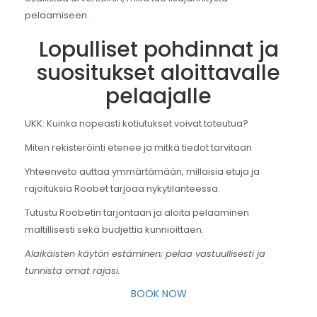
pelaamiseen.
Lopulliset pohdinnat ja
suositukset aloittavalle
pelaajalle
UKK: Kuinka nopeasti kotiutukset voivat toteutua?
Miten rekisteröinti etenee ja mitkä tiedot tarvitaan
Yhteenveto auttaa ymmärtämään, millaisia etuja ja
rajoituksia Roobet tarjoaa nykytilanteessa.
Tutustu Roobetin tarjontaan ja aloita pelaaminen
maltillisesti sekä budjettia kunnioittaen.
Alaikäisten käytön estäminen; pelaa vastuullisesti ja
tunnista omat rajasi.
BOOK NOW