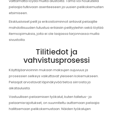
välttämättä löydä muilta alustoilta. Tämä voi houkutella
pelaajia tutkivaan asenteeseen ja uusien pelikokemusten
etsimiseen.
Eksklusiiviset pelit ja erikoistoiminnot antavat pelaajille
mahdollisuuden tutustua erilaisiin pelityyleihin sekä löytää
itemsopimuksia, joita ei ole laajassa tarjonnassa muilla
sivustoilla.
Tilitiedot ja
vahvistusprosessi
Käyttäjäarvioinnin mukaan maksujen sujuvuus ja
prosessien selkeys vaikuttavat yleiseen kokemukseen.
Pelaajat arvostavat läpinäkyvää tietoa siirroista ja
aikatauluista.
Vastuullisen pelaamisen työkalut, kuten talletus- ja
pelaamisrajoitukset, on suunniteltu auttamaan pelaajia
hallitsemaan pelikokemustaan. Näiden työkalujen