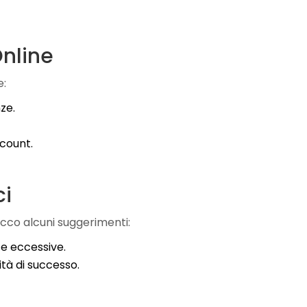
nline
e:
ze.
ccount.
ci
Ecco alcuni suggerimenti:
te eccessive.
tà di successo.