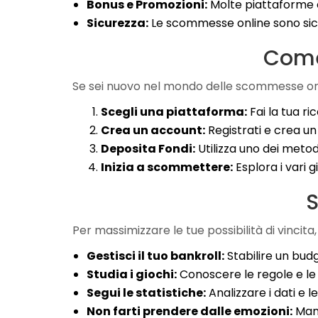
Bonus e Promozioni:
Molte piattaforme o
Sicurezza:
Le scommesse online sono sicu
Come
Se sei nuovo nel mondo delle scommesse onlin
Scegli una piattaforma:
Fai la tua ri
Crea un account:
Registrati e crea un 
Deposita Fondi:
Utilizza uno dei metod
Inizia a scommettere:
Esplora i vari 
S
Per massimizzare le tue possibilità di vinci
Gestisci il tuo bankroll:
Stabilire un bud
Studia i giochi:
Conoscere le regole e le 
Segui le statistiche:
Analizzare i dati e l
Non farti prendere dalle emozioni:
Mant