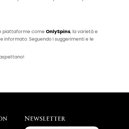
Con piattaforme come
OnlySpins
, la varietà e
 e informato. Seguendo i suggerimenti e le
i aspettano!
on
Newsletter