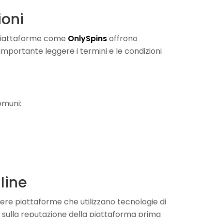
ioni
e piattaforme come
OnlySpins
offrono
importante leggere i termini e le condizioni
omuni:
line
ere piattaforme che utilizzano tecnologie di
ti sulla reputazione della piattaforma prima