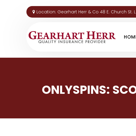
Location:
Gearhart Herr & Co 48 E. Church St. 
HOM
ONLYSPINS: SCO