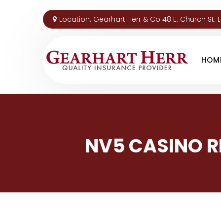
Location:
Gearhart Herr & Co 48 E. Church St. 
HOM
NV5 CASINO R