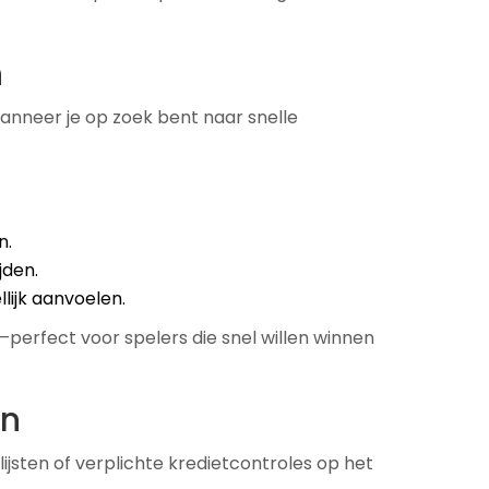
n
anneer je op zoek bent naar snelle
n.
jden.
lijk aanvoelen.
perfect voor spelers die snel willen winnen
en
jsten of verplichte kredietcontroles op het