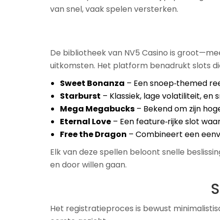
van snel, vaak spelen versterken.
De bibliotheek van NV5 Casino is groot—mee
uitkomsten. Het platform benadrukt slots d
Sweet Bonanza
– Een snoep‑themed reel d
Starburst
– Klassiek, lage volatiliteit, en
Mega Megabucks
– Bekend om zijn hoge
Eternal Love
– Een feature‑rijke slot wa
Free the Dragon
– Combineert een eenvou
Elk van deze spellen beloont snelle besliss
en door willen gaan.
S
Het registratieproces is bewust minimalisti