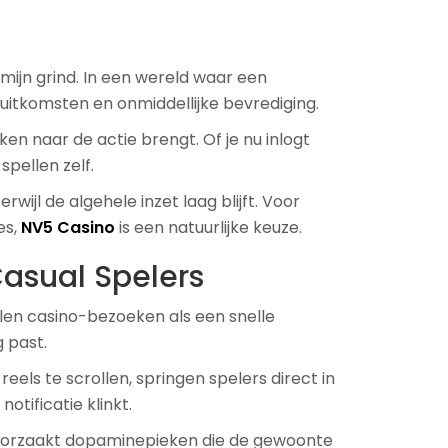
mijn grind. In een wereld waar een
 uitkomsten en onmiddellijke bevrediging.
en naar de actie brengt. Of je nu inlogt
spellen zelf.
jl de algehele inzet laag blijft. Voor
es,
NV5 Casino
is een natuurlijke keuze.
Casual Spelers
len casino-bezoeken als een snelle
 past.
els te scrollen, springen spelers direct in
tificatie klinkt.
veroorzaakt dopaminepieken die de gewoonte