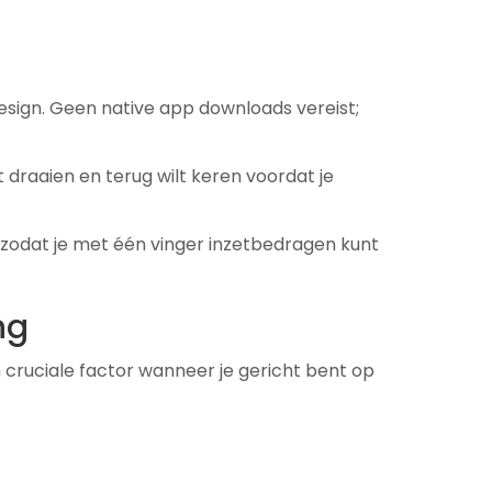
sign. Geen native app downloads vereist;
draaien en terug wilt keren voordat je
 zodat je met één vinger inzetbedragen kunt
ng
cruciale factor wanneer je gericht bent op