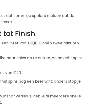
ust dat sommige spelers melden dat de
sessie.
 tot Finish
met een inzet van €0,10. Binnen twee minuten
ke paar spins op te duiken, en na acht spins
zet van €20.
vijf spins nog een keer wint; anders stop je
inst of verlies is, heb je al meerdere snelle
t.