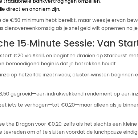
ie traditionele bankvertragingen omzeilen.
e direct en anoniem zijn.
e de €50 minimum hebt bereikt, maar wees je ervan bew
s dienovereenkomstig als je snel geld wilt opnemen na je 
he 15‑Minute Sessie: Van Start
, stort €20 via Skrill, en begint te draaien op Starburst 
en bemoedigend begin is dat je betrokken houdt.
za op hetzelfde inzetniveau; cluster‑winsten beginnen el
 €13,50 gegroeid—een indrukwekkend rendement op een in
zet iets te verhogen—tot €0,20—maar alleen als je binnen 
e the Dragon voor €0,20; zelfs als het slechts een kleine w
e tevreden om af te sluiten voordat de lunchpauze eindig