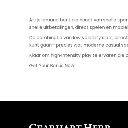
Als je iemand bent die houdt van snelle sp
snelle uitbetalingen, direct spelen en mobi
De combinatie van low‑volatility slots, dire
kunt gaan—precies wat moderne casual spe
Klaar om high‑intensity play te ervaren die
Get Your Bonus Now!