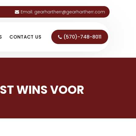
Email:
gearhartherr@gearhartherr.com
(570)-748-8011
S
CONTACT US
AST WINS VOOR