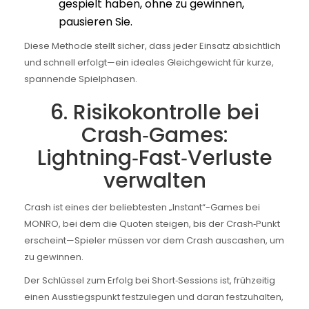
gespielt haben, ohne zu gewinnen,
pausieren Sie.
Diese Methode stellt sicher, dass jeder Einsatz absichtlich
und schnell erfolgt—ein ideales Gleichgewicht für kurze,
spannende Spielphasen.
6. Risikokontrolle bei
Crash‑Games:
Lightning‑Fast‑Verluste
verwalten
Crash ist eines der beliebtesten „Instant“-Games bei
MONRO, bei dem die Quoten steigen, bis der Crash‑Punkt
erscheint—Spieler müssen vor dem Crash auscashen, um
zu gewinnen.
Der Schlüssel zum Erfolg bei Short‑Sessions ist, frühzeitig
einen Ausstiegspunkt festzulegen und daran festzuhalten,