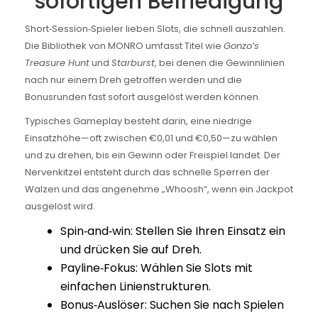
sofortigen Befriedigung
Short‑Session‑Spieler lieben Slots, die schnell auszahlen.
Die Bibliothek von MONRO umfasst Titel wie
Gonzo’s
Treasure Hunt
und
Starburst
, bei denen die Gewinnlinien
nach nur einem Dreh getroffen werden und die
Bonusrunden fast sofort ausgelöst werden können.
Typisches Gameplay besteht darin, eine niedrige
Einsatzhöhe—oft zwischen €0,01 und €0,50—zu wählen
und zu drehen, bis ein Gewinn oder Freispiel landet. Der
Nervenkitzel entsteht durch das schnelle Sperren der
Walzen und das angenehme „Whoosh“, wenn ein Jackpot
ausgelöst wird.
Spin‑and‑win: Stellen Sie Ihren Einsatz ein
und drücken Sie auf Dreh.
Payline‑Fokus: Wählen Sie Slots mit
einfachen Linienstrukturen.
Bonus‑Auslöser: Suchen Sie nach Spielen