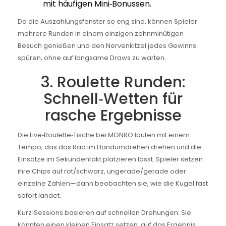
mit häufigen Mini‑Bonussen.
Da die Auszahlungsfenster so eng sind, können Spieler
mehrere Runden in einem einzigen zehnminütigen
Besuch genießen und den Nervenkitzel jedes Gewinns
spüren, ohne auf langsame Draws zu warten.
3. Roulette Runden:
Schnell‑Wetten für
rasche Ergebnisse
Die Live‑Roulette‑Tische bei MONRO laufen mit einem
Tempo, das das Rad im Handumdrehen drehen und die
Einsätze im Sekundentakt platzieren lässt. Spieler setzen
ihre Chips auf rot/schwarz, ungerade/gerade oder
einzelne Zahlen—dann beobachten sie, wie die Kugel fast
sofort landet.
Kurz‑Sessions basieren auf schnellen Drehungen: Sie
könnten einen kleinen Einsatz setzen, auf das Ergebnis