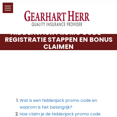
HIDDENJACK PROMO CODE –
REGISTRATIE STAPPEN EN BONUS
CLAIMEN
Wat is een hiddenjack promo code en
waarom is het belangrijk?
Hoe claim je de hiddenjack promo code