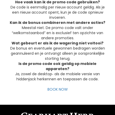
Hoe vaak kan ik de promo code gebruiken?
De code is eenmalig per nieuw account geldig. Als je
een nieuw account opent, kun je de code opnieuw
invoeren.
Kan ik de bonus combineren met andere acties?
Meestal niet. De promo code valt onder
“welkomstaanbod” en is exclusief ten opzichte van
andere promoties.
Wat gebeurt er als ik de wagering niet voltooi?
De bonus en eventuele gewonnen bedragen worden
geannuleerd en je ontvangt alleen je oorspronkelijke
storting terug.
Is de promo code ook geldig op mobiele
apparaten?
Ja, zowel de desktop‑ als de mobiele versie van
hiddenjack herkennen en toepassen de code.
BOOK NOW