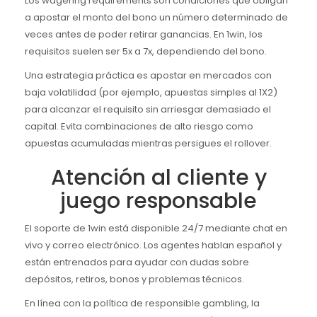
Los wagering requirements son condiciones que obligan
a apostar el monto del bono un número determinado de
veces antes de poder retirar ganancias. En 1win, los
requisitos suelen ser 5x a 7x, dependiendo del bono.
Una estrategia práctica es apostar en mercados con
baja volatilidad (por ejemplo, apuestas simples al 1X2)
para alcanzar el requisito sin arriesgar demasiado el
capital. Evita combinaciones de alto riesgo como
apuestas acumuladas mientras persigues el rollover.
Atención al cliente y
juego responsable
El soporte de 1win está disponible 24/7 mediante chat en
vivo y correo electrónico. Los agentes hablan español y
están entrenados para ayudar con dudas sobre
depósitos, retiros, bonos y problemas técnicos.
En línea con la política de responsible gambling, la