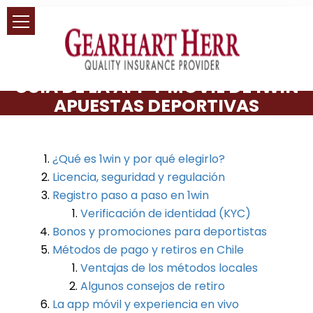
GUÍA DE LA APP Y MÓVIL DE 1WIN
APUESTAS DEPORTIVAS
¿Qué es 1win y por qué elegirlo?
Licencia, seguridad y regulación
Registro paso a paso en 1win
Verificación de identidad (KYC)
Bonos y promociones para deportistas
Métodos de pago y retiros en Chile
Ventajas de los métodos locales
Algunos consejos de retiro
La app móvil y experiencia en vivo