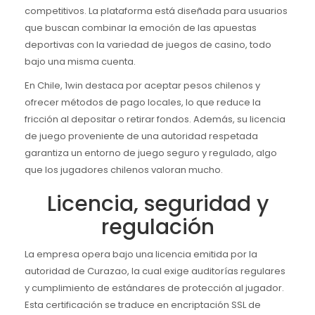
competitivos. La plataforma está diseñada para usuarios
que buscan combinar la emoción de las apuestas
deportivas con la variedad de juegos de casino, todo
bajo una misma cuenta.
En Chile, 1win destaca por aceptar pesos chilenos y
ofrecer métodos de pago locales, lo que reduce la
fricción al depositar o retirar fondos. Además, su licencia
de juego proveniente de una autoridad respetada
garantiza un entorno de juego seguro y regulado, algo
que los jugadores chilenos valoran mucho.
Licencia, seguridad y
regulación
La empresa opera bajo una licencia emitida por la
autoridad de Curazao, la cual exige auditorías regulares
y cumplimiento de estándares de protección al jugador.
Esta certificación se traduce en encriptación SSL de