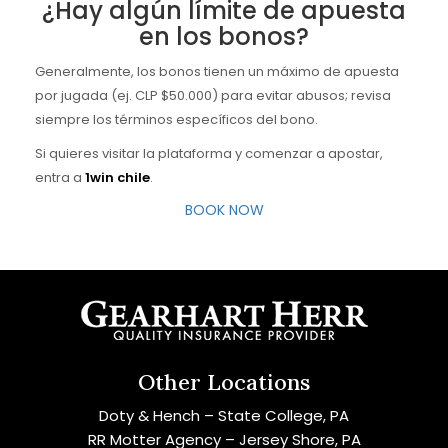
¿Hay algún límite de apuesta
en los bonos?
Generalmente, los bonos tienen un máximo de apuesta
por jugada (ej. CLP $50.000) para evitar abusos; revisa
siempre los términos específicos del bono.
Si quieres visitar la plataforma y comenzar a apostar,
entra a
1win chile
.
BOOK NOW
Other Locations
Doty & Hench – State College, PA
RR Motter Agency – Jersey Shore, PA