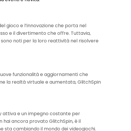
el gioco e l’innovazione che porta nel
sso e il divertimento che offre. Tuttavia,
ono noti per la loro reattività nel risolvere
a nuove funzionalità e aggiornamenti che
e la realtà virtuale e aumentata, GlitchSpin
ity attiva e un impegno costante per
n hai ancora provato GlitchSpin, è il
che sta cambiando il mondo dei videogiochi.