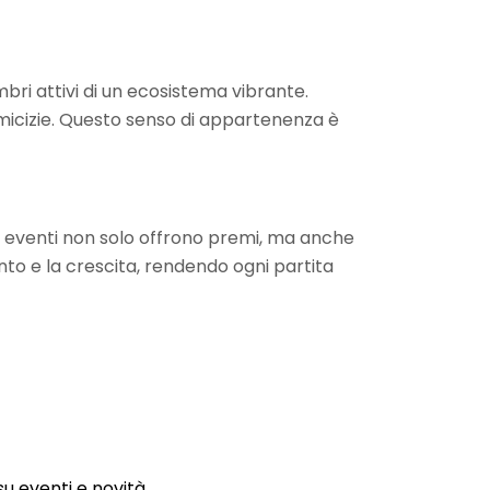
bri attivi di un ecosistema vibrante.
amicizie. Questo senso di appartenenza è
i eventi non solo offrono premi, ma anche
nto e la crescita, rendendo ogni partita
u eventi e novità.