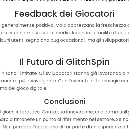
Feedback dei Giocatori
ta generalmente positiva. Molti apprezzano la freschezza d
oro esperienze sui social media, lodando la facilità di acce
cuni utenti segnalano bug occasionali, ma gli sviluppatori s
Il Futuro di GlitchSpin
in sono illimitate. Gli sviluppatori stanno già lavorando 
 ancora più coinvolgente. Con l’avvento di tecnologie com
a del gioco digitale.
Conclusioni
 del gioco interattivo. Con la sua innovazione, una commun
inato a rimanere un punto di riferimento nel settore. Se no
a. Non perdere l’occasione di far parte di un’esperienza 