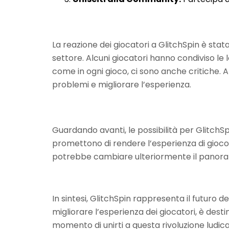
La reazione dei giocatori a GlitchSpin è sta
settore. Alcuni giocatori hanno condiviso le l
come in ogni gioco, ci sono anche critiche. Al
problemi e migliorare l’esperienza.
Guardando avanti, le possibilità per GlitchSp
promettono di rendere l’esperienza di gioco
potrebbe cambiare ulteriormente il panoram
In sintesi, GlitchSpin rappresenta il futuro
migliorare l’esperienza dei giocatori, è dest
momento di unirti a questa rivoluzione ludic