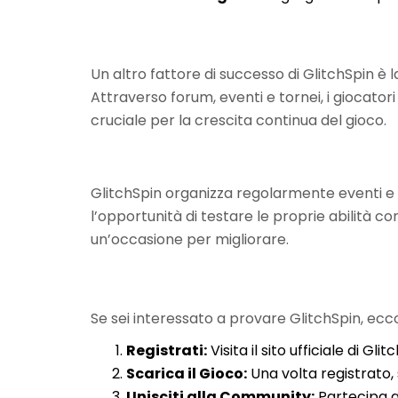
Un altro fattore di successo di GlitchSpin è 
Attraverso forum, eventi e tornei, i giocato
cruciale per la crescita continua del gioco.
GlitchSpin organizza regolarmente eventi e 
l’opportunità di testare le proprie abilità c
un’occasione per migliorare.
Se sei interessato a provare GlitchSpin, ecco
Registrati:
Visita il sito ufficiale di Gl
Scarica il Gioco:
Una volta registrato, s
Unisciti alla Community:
Partecipa ai