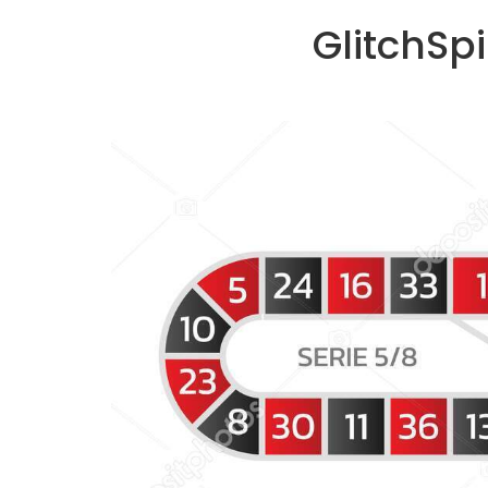
GlitchSpi