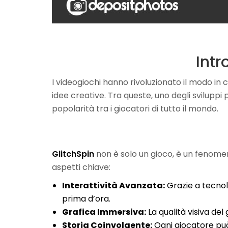
Intr
I videogiochi hanno rivoluzionato il modo in c
idee creative. Tra queste, uno degli sviluppi
popolarità tra i giocatori di tutto il mondo.
GlitchSpin
non è solo un gioco, è un fenomen
aspetti chiave:
Interattività Avanzata:
Grazie a tecnolo
prima d’ora.
Grafica Immersiva:
La qualità visiva del
Storia Coinvolgente:
Ogni giocatore può 