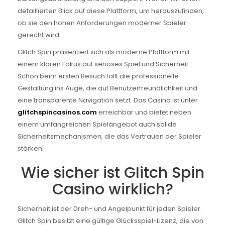
detaillierten Blick auf diese Plattform, um herauszufinden,
ob sie den hohen Anforderungen moderner Spieler
gerecht wird.
Glitch Spin präsentiert sich als moderne Plattform mit
einem klaren Fokus auf seriöses Spiel und Sicherheit.
Schon beim ersten Besuch fällt die professionelle
Gestaltung ins Auge, die auf Benutzerfreundlichkeit und
eine transparente Navigation setzt. Das Casino ist unter
glitchspincasinos.com
erreichbar und bietet neben
einem umfangreichen Spielangebot auch solide
Sicherheitsmechanismen, die das Vertrauen der Spieler
stärken.
Wie sicher ist Glitch Spin
Casino wirklich?
Sicherheit ist der Dreh- und Angelpunkt für jeden Spieler.
Glitch Spin besitzt eine gültige Glücksspiel-Lizenz, die von