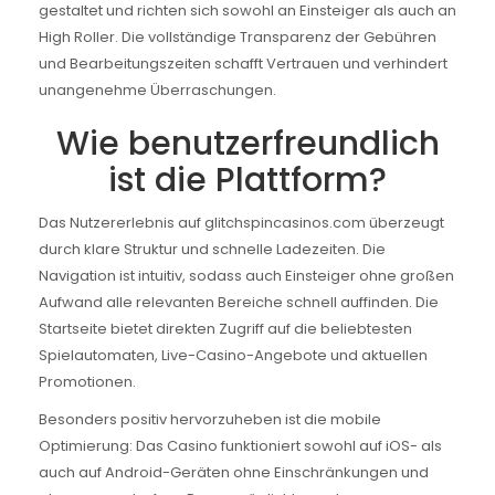
gestaltet und richten sich sowohl an Einsteiger als auch an
High Roller. Die vollständige Transparenz der Gebühren
und Bearbeitungszeiten schafft Vertrauen und verhindert
unangenehme Überraschungen.
Wie benutzerfreundlich
ist die Plattform?
Das Nutzererlebnis auf glitchspincasinos.com überzeugt
durch klare Struktur und schnelle Ladezeiten. Die
Navigation ist intuitiv, sodass auch Einsteiger ohne großen
Aufwand alle relevanten Bereiche schnell auffinden. Die
Startseite bietet direkten Zugriff auf die beliebtesten
Spielautomaten, Live-Casino-Angebote und aktuellen
Promotionen.
Besonders positiv hervorzuheben ist die mobile
Optimierung: Das Casino funktioniert sowohl auf iOS- als
auch auf Android-Geräten ohne Einschränkungen und