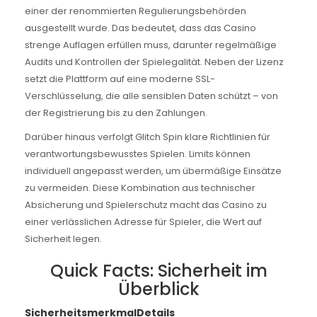
einer der renommierten Regulierungsbehörden
ausgestellt wurde. Das bedeutet, dass das Casino
strenge Auflagen erfüllen muss, darunter regelmäßige
Audits und Kontrollen der Spielegalität. Neben der Lizenz
setzt die Plattform auf eine moderne SSL-
Verschlüsselung, die alle sensiblen Daten schützt – von
der Registrierung bis zu den Zahlungen.
Darüber hinaus verfolgt Glitch Spin klare Richtlinien für
verantwortungsbewusstes Spielen. Limits können
individuell angepasst werden, um übermäßige Einsätze
zu vermeiden. Diese Kombination aus technischer
Absicherung und Spielerschutz macht das Casino zu
einer verlässlichen Adresse für Spieler, die Wert auf
Sicherheit legen.
Quick Facts: Sicherheit im
Überblick
Sicherheitsmerkmal
Details