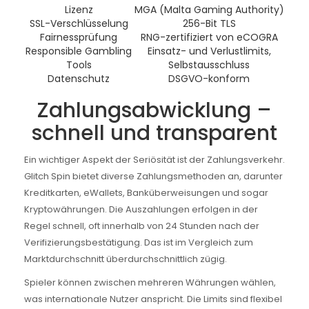
Lizenz
MGA (Malta Gaming Authority)
SSL-Verschlüsselung
256-Bit TLS
Fairnessprüfung
RNG-zertifiziert von eCOGRA
Responsible Gambling
Einsatz- und Verlustlimits,
Tools
Selbstausschluss
Datenschutz
DSGVO-konform
Zahlungsabwicklung –
schnell und transparent
Ein wichtiger Aspekt der Seriösität ist der Zahlungsverkehr.
Glitch Spin bietet diverse Zahlungsmethoden an, darunter
Kreditkarten, eWallets, Banküberweisungen und sogar
Kryptowährungen. Die Auszahlungen erfolgen in der
Regel schnell, oft innerhalb von 24 Stunden nach der
Verifizierungsbestätigung. Das ist im Vergleich zum
Marktdurchschnitt überdurchschnittlich zügig.
Spieler können zwischen mehreren Währungen wählen,
was internationale Nutzer anspricht. Die Limits sind flexibel