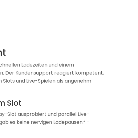
ht
t schnellen Ladezeiten und einem
den. Der Kundensupport reagiert kompetent,
en Slots und Live-Spielen als angenehm
m Slot
-Slot ausprobiert und parallel Live-
n gab es keine nervigen Ladepausen.“ –