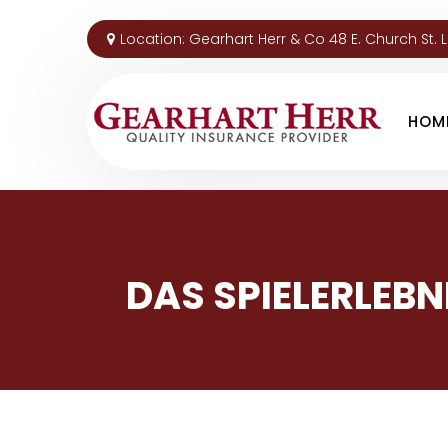
Location:
Gearhart Herr & Co 48 E. Church St. 
HOM
DAS SPIELERLEBN