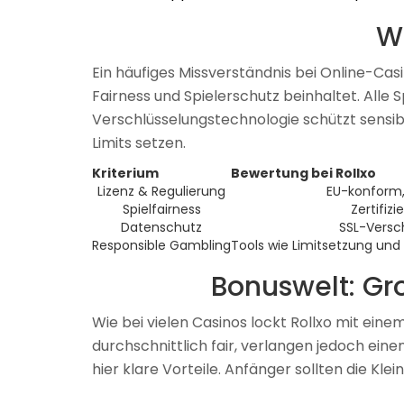
Wi
Ein häufiges Missverständnis bei Online-Casin
Fairness und Spielerschutz beinhaltet. Alle 
Verschlüsselungstechnologie schützt sensibl
Limits setzen.
Kriterium
Bewertung bei Rollxo
Lizenz & Regulierung
EU-konform,
Spielfairness
Zertifizi
Datenschutz
SSL-Versc
Responsible Gambling
Tools wie Limitsetzung und
Bonuswelt: Gr
Wie bei vielen Casinos lockt Rollxo mit e
durchschnittlich fair, verlangen jedoch ein
hier klare Vorteile. Anfänger sollten die Kl