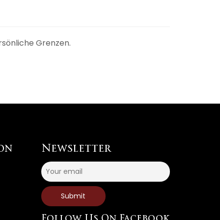
rsönliche Grenzen.
on
Newsletter
Follow Us On Facebook