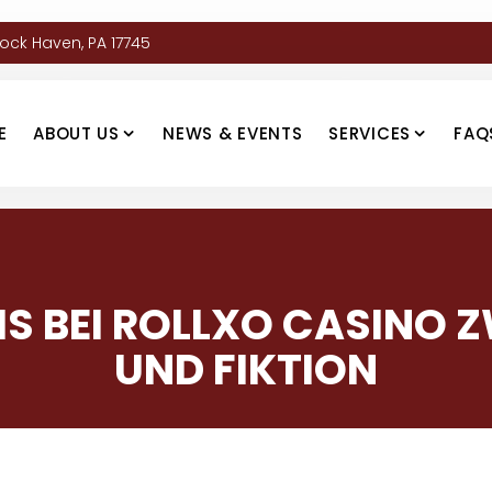
Lock Haven, PA 17745
E
ABOUT US
NEWS & EVENTS
SERVICES
FAQ
IS BEI ROLLXO CASINO
UND FIKTION