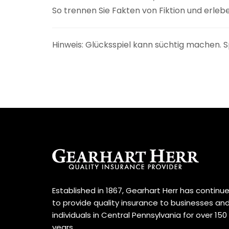
So trennen Sie Fakten von Fiktion und erle
Hinweis: Glücksspiel kann süchtig machen. 
Established in 1867, Gearhart Herr has continu
to provide quality insurance to businesses an
individuals in Central Pennsylvania for over 150
years.