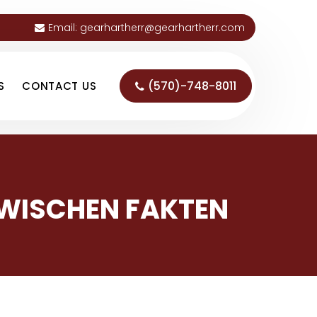
Email:
gearhartherr@gearhartherr.com
(570)-748-8011
S
CONTACT US
 ZWISCHEN FAKTEN