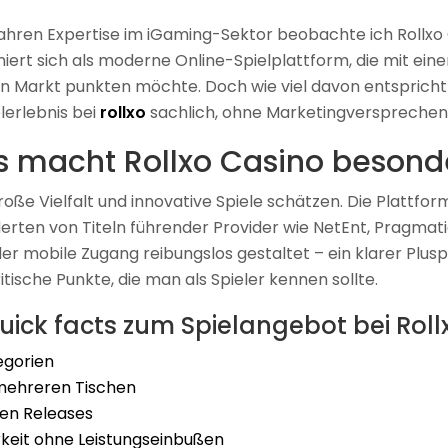
Jahren Expertise im iGaming-Sektor beobachte ich Rollxo
tioniert sich als moderne Online-Spielplattform, die mit e
Markt punkten möchte. Doch wie viel davon entspricht ta
lerlebnis bei
rollxo
sachlich, ohne Marketingversprechen
 macht Rollxo Casino besond
 große Vielfalt und innovative Spiele schätzen. Die Plattfor
rten von Titeln führender Provider wie NetEnt, Pragmatic
d der mobile Zugang reibungslos gestaltet – ein klarer Plu
tische Punkte, die man als Spieler kennen sollte.
uick facts zum Spielangebot bei Roll
egorien
mehreren Tischen
ven Releases
keit ohne Leistungseinbußen