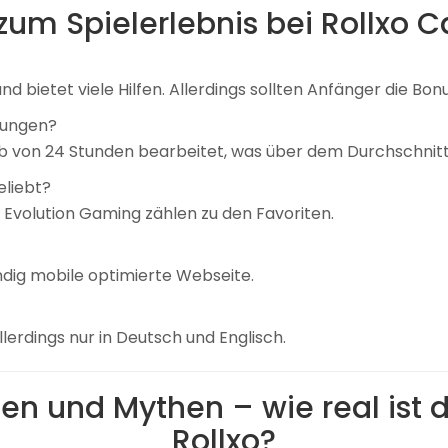
zum Spielerlebnis bei Rollxo C
 und bietet viele Hilfen. Allerdings sollten Anfänger die 
hlungen?
 von 24 Stunden bearbeitet, was über dem Durchschnitt 
eliebt?
 Evolution Gaming zählen zu den Favoriten.
ändig mobile optimierte Webseite.
llerdings nur in Deutsch und Englisch.
ten und Mythen – wie real ist d
Rollxo?