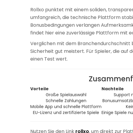
Rollxo punktet mit einem soliden, transpar
umfangreich, die technische Plattform stabil
Bonusbedingungen verlangen Aufmerksamkeit, 
findet hier eine zuverlässige Plattform mit
Verglichen mit dem Branchendurchschnitt b
Sicherheit gut meistert. Für Spieler, die auf
einen Test wert.
Zusammenfas
Vorteile
Nachteile
Große Spielauswahl
Support 
Schnelle Zahlungen
Bonusumsatzb
Mobile App und schnelle Plattform
Kei
EU-Lizenz und zertifizierte Spiele
Einige Spiele n
Nutzen Sie den Link
rollxo
, um direkt zur Pla