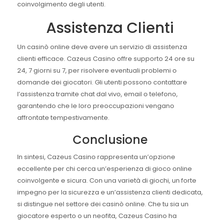
coinvolgimento degli utenti.
Assistenza Clienti
Un casinò online deve avere un servizio di assistenza
clienti efficace. Cazeus Casino offre supporto 24 ore su
24, 7 giorni su 7, per risolvere eventuali problemi o
domande dei giocatori. Gli utenti possono contattare
l’assistenza tramite chat dal vivo, email o telefono,
garantendo che le loro preoccupazioni vengano
affrontate tempestivamente.
Conclusione
In sintesi, Cazeus Casino rappresenta un’opzione
eccellente per chi cerca un’esperienza di gioco online
coinvolgente e sicura. Con una varietà di giochi, un forte
impegno per la sicurezza e un’assistenza clienti dedicata,
si distingue nel settore dei casinò online. Che tu sia un
giocatore esperto o un neofita, Cazeus Casino ha