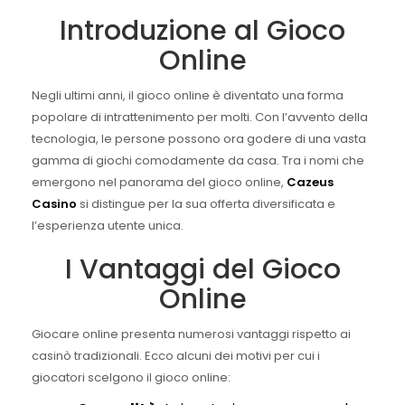
Introduzione al Gioco
Online
Negli ultimi anni, il gioco online è diventato una forma
popolare di intrattenimento per molti. Con l’avvento della
tecnologia, le persone possono ora godere di una vasta
gamma di giochi comodamente da casa. Tra i nomi che
emergono nel panorama del gioco online,
Cazeus
Casino
si distingue per la sua offerta diversificata e
l’esperienza utente unica.
I Vantaggi del Gioco
Online
Giocare online presenta numerosi vantaggi rispetto ai
casinò tradizionali. Ecco alcuni dei motivi per cui i
giocatori scelgono il gioco online: