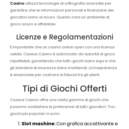
Casino
utilizza tecnologie di crittografia avanzate per
garantire che le informazioni personali e finanziarie dei
giocatori siano al sicuro. Questo crea un ambiente di
gioco sicuro e affidabile.
Licenze e Regolamentazioni
È importante che un casinò online operi con una licenza
valida. Cazeus Casino è autorizzato da autorità di gioco
rispettabili, garantendo che tutti i giochi siano equi e che
gli standard di sicurezza siano mantenuti. La trasparenza
è essenziale per costruire la fiducia tra gli utenti.
Tipi di Giochi Offerti
Cazeus Casino offre una vasta gamma di giochi che
possono soddisfare le preferenze di tutti i giocatori. Tra i
giochi più popolari ci sono:
Slot machine:
Con grafica accattivante e