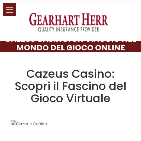
CAZEUS CASINO: UN VIAGGIO NEL
MONDO DEL GIOCO ONLINE
Cazeus Casino:
Scopri il Fascino del
Gioco Virtuale