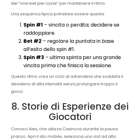
del “one‑bet‑per‑cycle” per mantenere il ritmo.
Una sequenza tipica potrebbe essere questa:
Spin #1
– vincita o perdita; decidere se
raddoppiare.
Bet #2
– regolare la puntata in base
all’esito dello spin #1.
Spin #3
– ultima spinta per una grande
vincita prima che finisca la sessione.
Questo ritmo crea un ciclo di adrenalina che soddisfa il
desiderio di alta intensità senza prolungare troppo il
gioco.
8. Storie di Esperienze dei
Giocatori
Conosci Alex, che utilizza Casinova durante la pausa
pranzo. Apri il sito mobile, seleziona uno slot ad alta