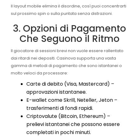
Il layout mobile elimina il disordine, così puoi concentrarti
sul prossimo spin o sulla puntata senza distrazioni.
3. Opzioni di Pagamento
Che Seguono il Ritmo
Il giocatore di sessioni brevi non vuole essere rallentato
dai ritardi nei depositi. Casinova supporta una vasta
gamma di metodi di pagamento che sono istantanei o
molto veloci da processare:
Carte di debito (Visa, Mastercard) –
approvazioni istantanee.
E-wallet come Skrill, Neteller, Jeton –
trasferimenti di fondi rapidi.
Criptovalute (Bitcoin, Ethereum) –
prelievi istantanei che possono essere
completati in pochi minuti.