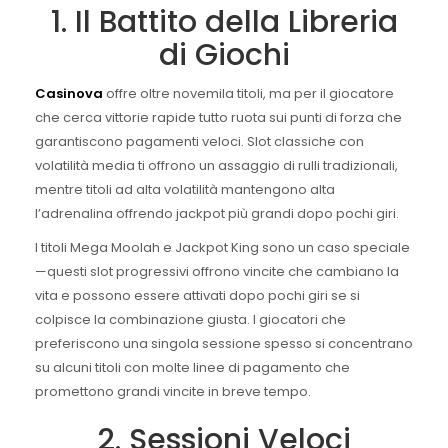
1. Il Battito della Libreria
di Giochi
Casinova
offre oltre novemila titoli, ma per il giocatore
che cerca vittorie rapide tutto ruota sui punti di forza che
garantiscono pagamenti veloci. Slot classiche con
volatilità media ti offrono un assaggio di rulli tradizionali,
mentre titoli ad alta volatilità mantengono alta
l’adrenalina offrendo jackpot più grandi dopo pochi giri.
I titoli Mega Moolah e Jackpot King sono un caso speciale
—questi slot progressivi offrono vincite che cambiano la
vita e possono essere attivati dopo pochi giri se si
colpisce la combinazione giusta. I giocatori che
preferiscono una singola sessione spesso si concentrano
su alcuni titoli con molte linee di pagamento che
promettono grandi vincite in breve tempo.
2. Sessioni Veloci