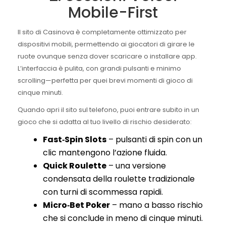
Mobile-First
Il sito di Casinova è completamente ottimizzato per
dispositivi mobili, permettendo ai giocatori di girare le
ruote ovunque senza dover scaricare o installare app.
L’interfaccia è pulita, con grandi pulsanti e minimo
scrolling—perfetta per quei brevi momenti di gioco di
cinque minuti.
Quando apri il sito sul telefono, puoi entrare subito in un
gioco che si adatta al tuo livello di rischio desiderato:
Fast‑Spin Slots
– pulsanti di spin con un
clic mantengono l’azione fluida.
Quick Roulette
– una versione
condensata della roulette tradizionale
con turni di scommessa rapidi.
Micro‑Bet Poker
– mano a basso rischio
che si conclude in meno di cinque minuti.