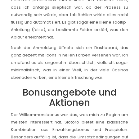
dass ich anfangs skeptisch war, ob der Prozess zu
aufwendig sein würde, aber tatsächlich wirkte alles recht
flüssig und automatisiert. Es gibt sogar eine kleine Tooltip-
Anleitung (false), die bestimmte Felder erklärt, was den
Ablauf erleichtert hat.
Nach der Anmeldung öffnete sich ein Dashboard, das
ganz dezent mit Icons in hellen Farben versehen war. Ich
empfand es als angenehm übersichtlich, vielleicht sogar
minimalistisch, was in einer Welt, in der viele Casinos
überladen wirken, eine kleine Erfrischung war.
Bonusangebote und
Aktionen
Der Willkommensbonus war das, was mich zu Beginn am
meisten interessiert hat. Slotoro bietet eine klassische
Kombination aus Einzahlungsbonus und Freispielen.
Besonders auffällig ist, dass die Umsatzbedingungen auf