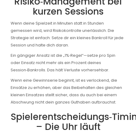
Risiko‑Management bei
kurzen Sessions
Wenn deine Spielzeit in Minuten statt in Stunden
gemessen wird, wird Risikokontrolle unerlässlich. Die
Strategie ist einfach: Setze dir ein kleines Bankroll für jede
Session und halte dich daran.
Ein gängiger Ansatz ist die „1%‑Regel“—setze pro Spin
oder Einsatz nicht mehr als ein Prozent deines
Session‑Bankrolls. Das hält Verluste vorhersehbar.
Wenn eine Gewinnserie beginnt, ist es verlockend, die
Einsätze zu erhöhen, aber das Beibehalten des gleichen
kleinen Einsatzes stellt sicher, dass du auch bei einem
Abschwung nicht dein ganzes Guthaben aufbrauchst.
Spielerentscheidungs‑Timi
– Die Uhr läuft