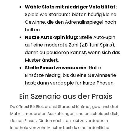
Wähle Slots mit niedriger Volatilität:
Spiele wie Starburst bieten häufig kleine
Gewinne, die den Adrenalinspiegel hoch
halten.
Nutze Auto‑Spin klug:
Stelle Auto‑Spin
auf eine moderate Zahl (z.B. fünf Spins),
damit du pausieren kannst, wenn sich das
Muster ändert.
Stelle Einsatzniveaus ein:
Halte
Einsätze niedrig, bis du eine Gewinnserie
hast; dann verdopple für kurze Phasen.
Ein Szenario aus der Praxis
Du öffnest BildBet, drehst Starburst fünfmal, gewinnst drei
Mal mit moderaten Auszahlungen, und entscheidest dich,
deinen Einsatz für den nächsten Lauf zu verdoppeln.
Innerhalb von zehn Minuten hast du eine ordentliche