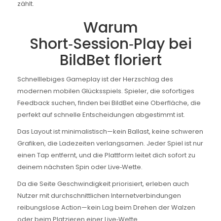
zählt.
Warum
Short‑Session‑Play bei
BildBet floriert
Schnelllebiges Gameplay ist der Herzschlag des
modernen mobilen Glücksspiels. Spieler, die sofortiges
Feedback suchen, finden bei BildBet eine Oberfläche, die
perfekt auf schnelle Entscheidungen abgestimmt ist.
Das Layout ist minimalistisch—kein Ballast, keine schweren
Grafiken, die Ladezeiten verlangsamen. Jeder Spiel ist nur
einen Tap entfernt, und die Plattform leitet dich sofort zu
deinem nächsten Spin oder Live‑Wette.
Da die Seite Geschwindigkeit priorisiert, erleben auch
Nutzer mit durchschnittlichen Internetverbindungen
reibungslose Action—kein Lag beim Drehen der Walzen
oder beim Platzieren einer Live‑Wette.