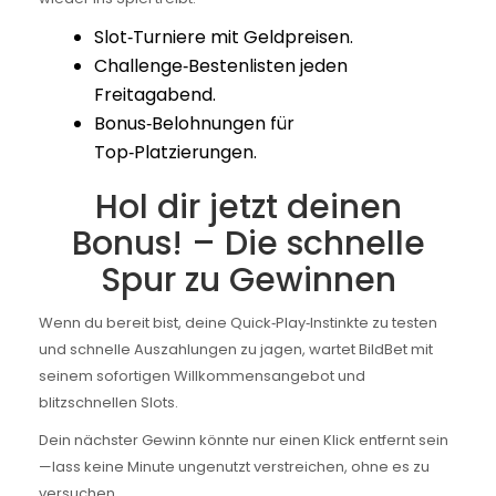
Slot‑Turniere mit Geldpreisen.
Challenge‑Bestenlisten jeden
Freitagabend.
Bonus‑Belohnungen für
Top‑Platzierungen.
Hol dir jetzt deinen
Bonus! – Die schnelle
Spur zu Gewinnen
Wenn du bereit bist, deine Quick‑Play‑Instinkte zu testen
und schnelle Auszahlungen zu jagen, wartet BildBet mit
seinem sofortigen Willkommensangebot und
blitzschnellen Slots.
Dein nächster Gewinn könnte nur einen Klick entfernt sein
—lass keine Minute ungenutzt verstreichen, ohne es zu
versuchen.