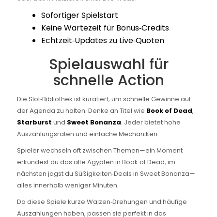
Sofortiger Spielstart
Keine Wartezeit für Bonus‑Credits
Echtzeit‑Updates zu Live‑Quoten
Spielauswahl für
schnelle Action
Die Slot‑Bibliothek ist kuratiert, um schnelle Gewinne auf
der Agenda zu halten. Denke an Titel wie
Book of Dead
,
Starburst
und
Sweet Bonanza
. Jeder bietet hohe
Auszahlungsraten und einfache Mechaniken.
Spieler wechseln oft zwischen Themen—ein Moment
erkundest du das alte Ägypten in Book of Dead, im
nächsten jagst du Süßigkeiten‑Deals in Sweet Bonanza—
alles innerhalb weniger Minuten.
Da diese Spiele kurze Walzen‑Drehungen und häufige
Auszahlungen haben, passen sie perfekt in das