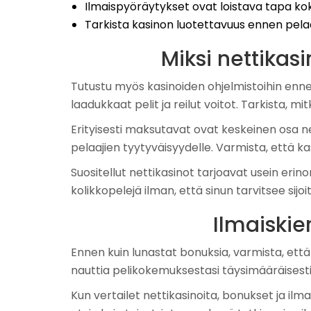
Ilmaispyöräytykset ovat loistava tapa koke
Tarkista kasinon luotettavuus ennen pela
Miksi nettikas
Tutustu myös kasinoiden ohjelmistoihin ennen
laadukkaat pelit ja reilut voitot. Tarkista, mi
Erityisesti maksutavat ovat keskeinen osa n
pelaajien tyytyväisyydelle. Varmista, että k
Suositellut nettikasinot tarjoavat usein eri
kolikkopelejä ilman, että sinun tarvitsee sij
Ilmaiskier
Ennen kuin lunastat bonuksia, varmista, että 
nauttia pelikokemuksestasi täysimääräisesti. 
Kun vertailet nettikasinoita, bonukset ja il