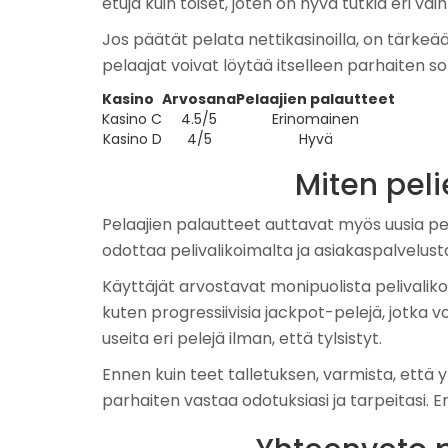
etuja kuin toiset, joten on hyvä tutkia eri
Jos päätät pelata nettikasinoilla, on tärkeä
pelaajat voivat löytää itselleen parhaiten s
Kasino
Arvosana
Pelaajien palautteet
Kasino C
4.5/5
Erinomainen
Kasino D
4/5
Hyvä
Miten pel
Pelaajien palautteet auttavat myös uusia pel
odottaa pelivalikoimalta ja asiakaspalvelus
Käyttäjät arvostavat monipuolista pelivalikoi
kuten progressiivisia jackpot-pelejä, jotka 
useita eri pelejä ilman, että tylsistyt.
Ennen kuin teet talletuksen, varmista, että
parhaiten vastaa odotuksiasi ja tarpeitasi. Erit