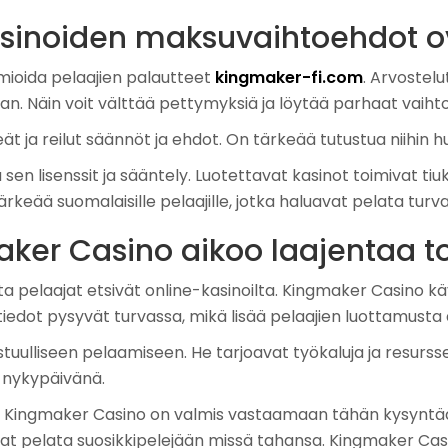
kasinoiden maksuvaihtoehdot ov
mioida pelaajien palautteet
kingmaker-fi.com
. Arvostel
an. Näin voit välttää pettymyksiä ja löytää parhaat vaiht
ät ja reilut säännöt ja ehdot. On tärkeää tutustua niihin h
ia sen lisenssit ja sääntely. Luotettavat kasinot toimivat t
ärkeää suomalaisille pelaajille, jotka haluavat pelata turv
ker Casino aikoo laajentaa 
joita pelaajat etsivät online-kasinoilta. Kingmaker Casin
iedot pysyvät turvassa, mikä lisää pelaajien luottamusta 
uulliseen pelaamiseen. He tarjoavat työkaluja ja resursse
ä nykypäivänä.
, ja Kingmaker Casino on valmis vastaamaan tähän kysynt
 voivat pelata suosikkipelejään missä tahansa. Kingmaker C