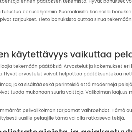
 vaihtoehtoja ennen päätöksen tekemistä. Hyvät bonukset v
ä tutustua bonusohjelmiin. Suomalaisilla kasinoilla bonukse
opivat tarjoukset. Tieto bonuksista auttaa sinua tekemään
ien käytettävyys vaikuttaa pe
aajia tekemään päätöksiä. Arvostelut ja kokemukset eri ka
ta. Hyvät arvostelut voivat helpottaa päätöksentekoa nett
maa, joka sisältää sekä perinteisiä että moderneja pelejä. 
voivat tuoda mukanaan suuria voittoja. Valikoiman laajuus 
 ymmärrät pelivalikoiman tarjoamat vaihtoehdot. Tämä aut
yisesti uusille pelaajille tämä voi olla ratkaiseva tekijä.