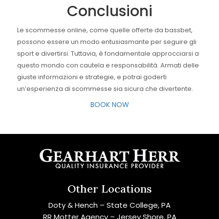
Conclusioni
Le scommesse online, come quelle offerte da bassbet,
possono essere un modo entusiasmante per seguire gli
sport e divertirsi. Tuttavia, è fondamentale approcciarsi a
questo mondo con cautela e responsabilità. Armati delle
giuste informazioni e strategie, e potrai goderti
un’esperienza di scommesse sia sicura che divertente.
BOOK NOW
Other Locations
Doty & Hench – State College, PA
RR Motter Agency – Jersey Shore, PA