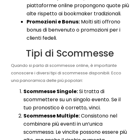
piattaforme online propongono quote più
alte rispetto ai bookmaker tradizionali.
Promozioni e Bonus:
Molti siti offrono
bonus di benvenuto o promozioni per i
clienti fedeli.
Tipi di Scommesse
Quando si parla di scommesse online, è importante
conoscere i diversi tipi di scommesse disponibili. Ecco
una panoramica delle più popolari:
Scommesse Singole:
Si tratta di
scommettere su un singolo evento. Se il
tuo pronostico è corretto, vinci.
Scommesse Multiple:
Consistono nel
combinare più eventi in un’unica
scommessa. Le vincite possono essere più