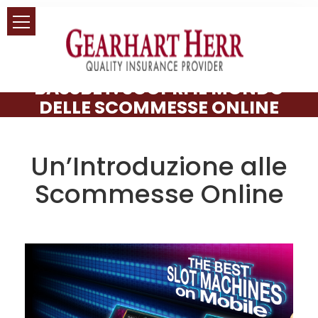
BASSBET: SCOPRI IL MONDO
DELLE SCOMMESSE ONLINE
Un’Introduzione alle
Scommesse Online